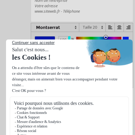
%
%
%
%