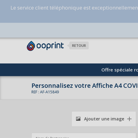
Le service client téléphonique est exceptionnelleme
RETOUR
Offre spéciale ro
Personnalisez votre Affiche A4 COV
REF : AF-A15849
Ajouter une image