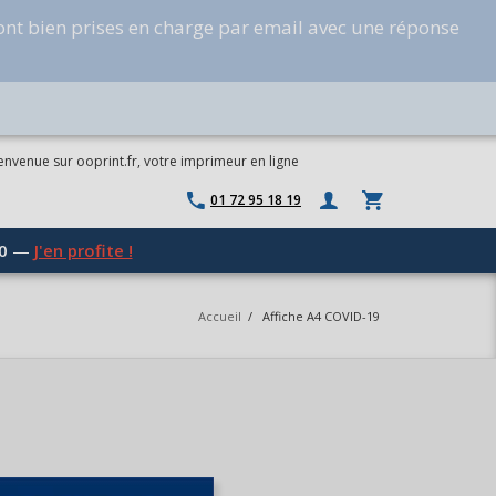
ont bien prises en charge par email avec une réponse
envenue sur ooprint.fr, votre imprimeur en ligne
01 72 95 18 19
0
—
J'en profite !
Accueil
/
Affiche A4 COVID-19