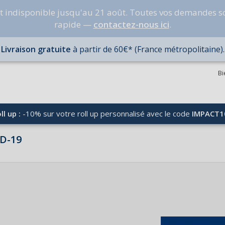
nt indisponible jusqu'au 21 août. Toutes vos demandes s
rapide —
contactez-nous ici
.
Livraison gratuite
à partir de 60€* (France métropolitaine).
Bi
ll up :
-10% sur votre roll up personnalisé avec le code
IMPACT1
ID-19