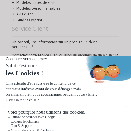
Modèles cartes de visite
Modèles personnalisables
Avis client
Guides Ooprint
Service Client
Un conseil, une information sur un produit, un devis
personnalisé...
Contactez notre service client du lundi au vendredi de 9h à 13h :
01
72 95 18 19
Ou via notre
formulaire de contact
.
Paiement sécurisé
Livraison rapide en 24/48h