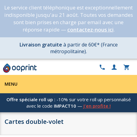
Le service client téléphonique est exceptionnellement
indisponible jusqu'au 21 août. Toutes vos demandes
sont bien prises en charge par email avec une
réponse rapide —
contactez-nous ici
.
Livraison gratuite
à partir de 60€* (France
métropolitaine).
MENU
Offre spéciale roll up :
-10% sur votre roll up personnalisé
avec le code
IMPACT10
—
J'en profite !
Cartes double-volet