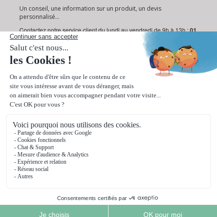
Un conseil, une information sur un produit, un devis
personnalisé...
Contactez notre service client du lundi au vendredi de 9h à 13h :
01
72 95 18 19
Ou via notre
formulaire de contact
.
Paiement sécurisé
Livraison rapide en 24/48h
© 2026 Ooprint. Tous droits réservés.
ooprint est un service de Web Printing International
86 bis rue de la République 92800 Puteaux (France)
SIRET 493 520 977 000 15