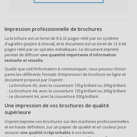
Impression professionnelle de brochures
La
brochure
est un livret de 8 à 32 pages relié par un système
d'agrafes (piqûre à cheval), et le
document
est un livret de 12 à 64
pages relié par un spirales métalliques. Le document imprimé
permet de diffuser
une quantité importante d'information
textuelle et visuelle
.
Quelle que soit l’information à communiquer, vous pouvez choisir
parmi les différents formats d'
impression de brochure
en ligne et
document
proposé par Ooprint :
- La
brochure A5
, avec la couverture 135g brillant ou 300g brillant.
- La
brochure A4
, avec la couverture 135g brillant ou 300g brillant.
- Le
document A4
, avec la couverture 300g brillant.
Une
impression de vos brochures
de qualité
supérieure
Ooprint imprime vos brochures sur des machines professionnelles
et en haute définition, sur un papier de qualité et en couleur pour
assurer
une qualité irréprochable
à vos
livrets
.