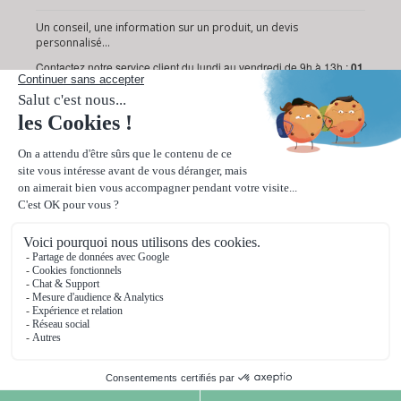
Un conseil, une information sur un produit, un devis
personnalisé...
Contactez notre service client du lundi au vendredi de 9h à 13h :
01
72 95 18 19
Ou via notre
formulaire de contact
.
Paiement sécurisé
Livraison rapide en 24/48h
© 2026 Ooprint. Tous droits réservés.
ooprint est un service de Web Printing International
86 bis rue de la République 92800 Puteaux (France)
SIRET 493 520 977 000 15