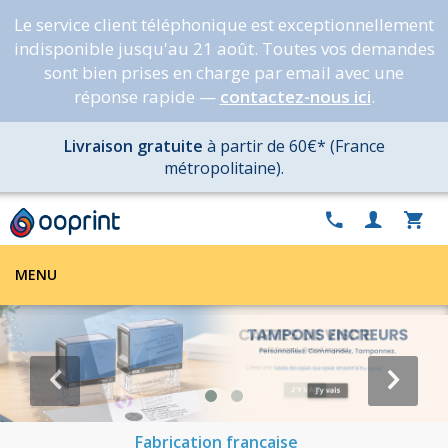
Le service client téléphonique est exceptionnellement
indisponible jusqu'au 21 août. Toutes vos demandes
sont bien prises en charge par email avec une
réponse rapide —
contactez-nous ici
.
Livraison gratuite
à partir de 60€* (France
métropolitaine).
MENU
Fabrication française