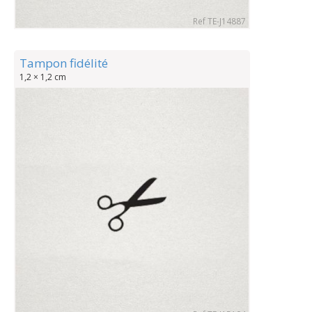
Ref TE-J14887
Tampon fidélité
1,2 × 1,2 cm