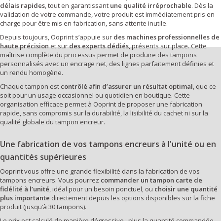
délais rapides
, tout en garantissant
une qualité irréprochable
. Dès la
validation de votre commande, votre produit est immédiatement pris en
charge pour être mis en fabrication, sans attente inutile.
Depuis toujours, Ooprint s’appuie sur
des machines professionnelles de
haute précision
et sur
des experts dédiés
, présents sur place. Cette
maîtrise complète du processus permet de produire des tampons
personnalisés avec un encrage net, des lignes parfaitement définies et
un rendu homogène.
Chaque tampon est
contrôlé afin d’assurer un résultat optimal
, que ce
soit pour un usage occasionnel ou quotidien en boutique. Cette
organisation efficace permet à Ooprint de proposer une fabrication
rapide, sans compromis sur la durabilité, la lisibilité du cachet ni sur la
qualité globale du tampon encreur.
Une fabrication de vos tampons encreurs à l'unité ou en
quantités supérieures
Ooprint vous offre une grande flexibilité dans la fabrication de vos
tampons encreurs. Vous pourrez
commander un tampon carte de
fidélité à l’unité
, idéal pour un besoin ponctuel, ou
choisir une quantité
plus importante
directement depuis les options disponibles sur la fiche
produit (jusqu’à 30 tampons).
Le prix est calculé de manière dégressive : plus la quantité commandée