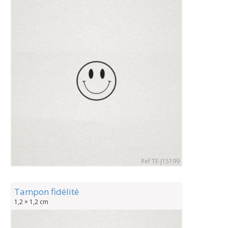
Ref TE-J15199
Tampon fidélité
1,2 × 1,2 cm