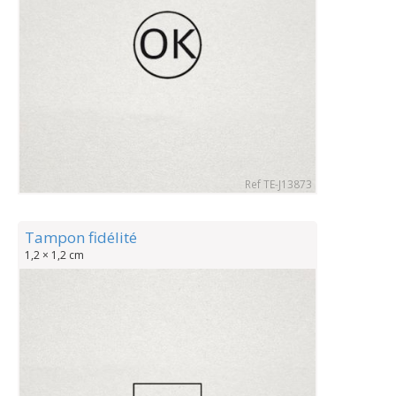
Ref TE-J13873
Tampon fidélité
1,2 × 1,2 cm