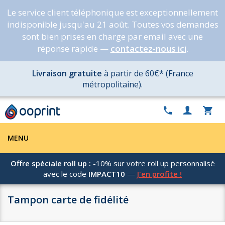
Le service client téléphonique est exceptionnellement
indisponible jusqu'au 21 août. Toutes vos demandes
sont bien prises en charge par email avec une
réponse rapide —
contactez-nous ici
.
Livraison gratuite
à partir de 60€* (France
métropolitaine).
MENU
Offre spéciale roll up :
-10% sur votre roll up personnalisé
avec le code
IMPACT10
—
J'en profite !
Tampon carte de fidélité