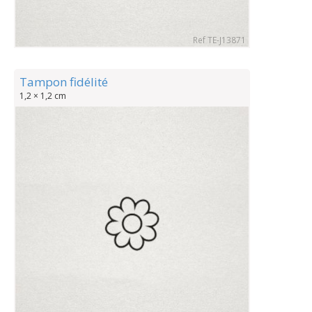
Ref TE-J13871
Tampon fidélité
1,2 × 1,2 cm