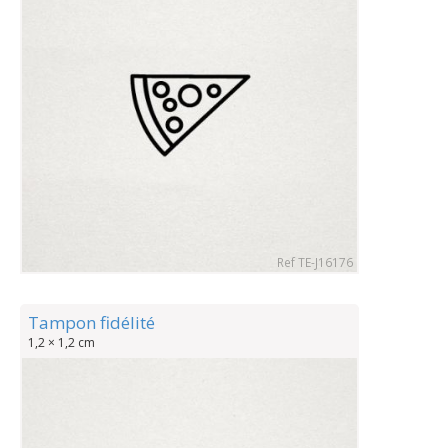
Ref TE-J16176
Tampon fidélité
1,2 × 1,2 cm