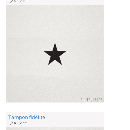
1,2 × 1,2 cm
Ref TE-J15198
Tampon fidélité
1,2 × 1,2 cm