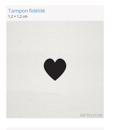
Tampon fidélité
1,2 × 1,2 cm
Ref TE-J15196