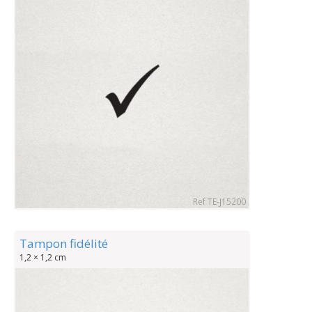
Ref TE-J15200
Tampon fidélité
1,2 × 1,2 cm