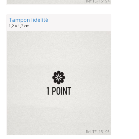
Ref TE-J15194
Tampon fidélité
1,2 × 1,2 cm
Ref TE-J15195