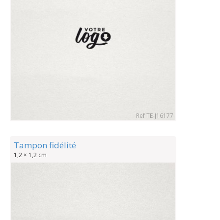
Ref TE-J16177
Tampon fidélité
1,2 × 1,2 cm