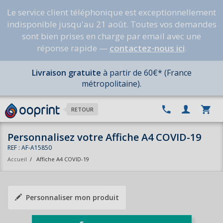
Le service client téléphonique est exceptionnellement
indisponible jusqu'au 21 août. Toutes vos demandes
sont bien prises en charge par email avec une
réponse rapide —
contactez-nous ici
.
Livraison gratuite
à partir de 60€* (France
métropolitaine).
RETOUR
Personnalisez votre Affiche A4 COVID-19
REF : AF-A15850
Accueil
/
Affiche A4 COVID-19
Personnaliser mon produit