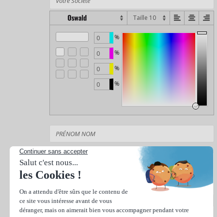
%
%
%
%