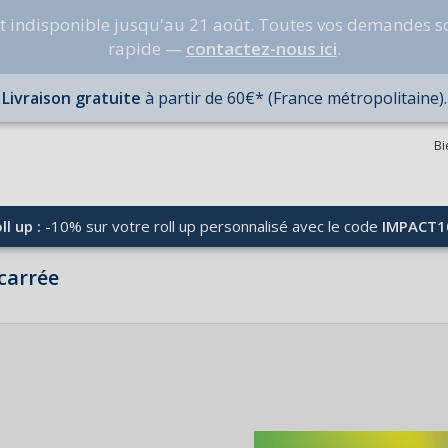
nt indisponible jusqu'au 21 août. Toutes vos demandes s
rapide —
contactez-nous ici
.
Livraison gratuite
à partir de 60€* (France métropolitaine).
Bi
ll up :
-10% sur votre roll up personnalisé avec le code
IMPACT1
 carrée