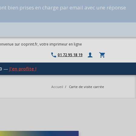
ont bien prises en charge par email avec une réponse
envenue sur ooprint.fr, votre imprimeur en ligne
01 72 95 18 19
0
—
J'en profite !
Accueil
/
Carte de visite carrée