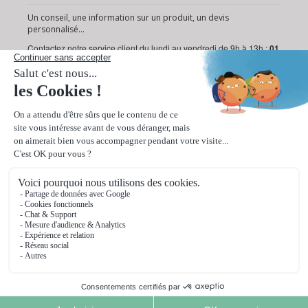
Un conseil, une information sur un produit, un devis
personnalisé...
Contactez notre service client du lundi au vendredi de 9h à 13h :
01
72 95 18 19
Ou via notre
formulaire de contact
.
Paiement sécurisé
Livraison rapide en 24/48h
© 2026 Ooprint. Tous droits réservés.
ooprint est un service de Web Printing International
86 bis rue de la République 92800 Puteaux (France)
SIRET 493 520 977 000 15