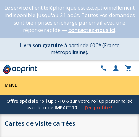
Le service client téléphonique est exceptionnellement
indisponible jusqu'au 21 août. Toutes vos demandes
sont bien prises en charge par email avec une
réponse rapide —
contactez-nous ici
.
Livraison gratuite
à partir de 60€* (France
métropolitaine).
MENU
Offre spéciale roll up :
-10% sur votre roll up personnalisé
avec le code
IMPACT10
—
J'en profite !
Cartes de visite carrées