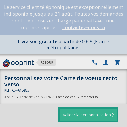
Le service client téléphonique est exceptionnellement
indisponible jusqu'au 21 août. Toutes vos demandes
sont bien prises en charge par email avec une
réponse rapide —
contactez-nous ici
.
Livraison gratuite
à partir de 60€* (France
métropolitaine).
RETOUR
Personnalisez votre Carte de voeux recto
verso
REF : CX-A15927
Accueil
/
Carte de voeux 2026
/
Carte de voeux recto verso
Valider la personnalisation