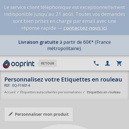
Le service client téléphonique est exceptionnellement
indisponible jusqu'au 21 août. Toutes vos demandes
sont bien prises en charge par email avec une
réponse rapide —
contactez-nous ici
.
Livraison gratuite
à partir de 60€* (France
métropolitaine).
RETOUR
Personnalisez votre Etiquettes en rouleau
REF : EQ-F16014
Accueil
/
Étiquettes autocollantes personnalisées
/
Etiquettes en rouleau
Personnaliser mon produit