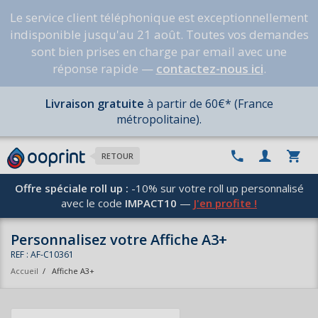
Le service client téléphonique est exceptionnellement
indisponible jusqu'au 21 août. Toutes vos demandes
sont bien prises en charge par email avec une
réponse rapide —
contactez-nous ici
.
Livraison gratuite
à partir de 60€* (France
métropolitaine).
RETOUR
Offre spéciale roll up :
-10% sur votre roll up personnalisé
avec le code
IMPACT10
—
J'en profite !
Personnalisez votre Affiche A3+
REF : AF-C10361
Accueil
/
Affiche A3+