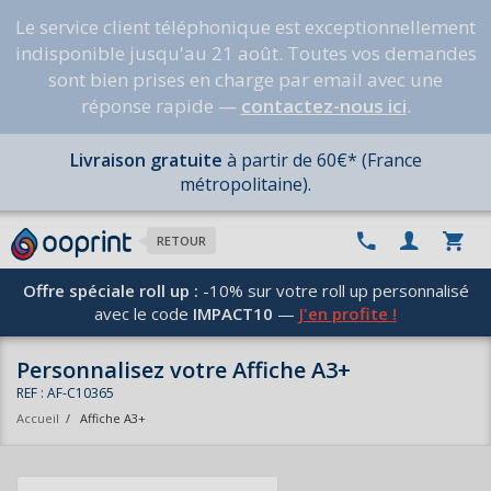
Le service client téléphonique est exceptionnellement
indisponible jusqu'au 21 août. Toutes vos demandes
sont bien prises en charge par email avec une
réponse rapide —
contactez-nous ici
.
Livraison gratuite
à partir de 60€* (France
métropolitaine).
RETOUR
Offre spéciale roll up :
-10% sur votre roll up personnalisé
avec le code
IMPACT10
—
J'en profite !
Personnalisez votre Affiche A3+
REF : AF-C10365
Accueil
/
Affiche A3+