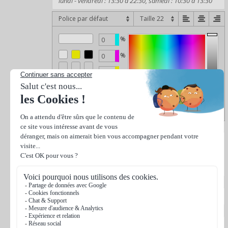
Police par défaut
%
%
%
%