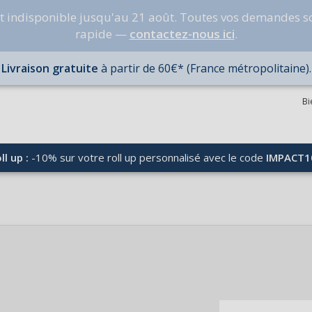
nt indisponible jusqu'au 21 août. Toutes vos demandes s
rapide —
contactez-nous ici
.
Livraison gratuite
à partir de 60€* (France métropolitaine).
Bi
ll up :
-10% sur votre roll up personnalisé avec le code
IMPACT1