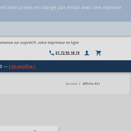
ont bien prises en charge par email avec une réponse
envenue sur ooprint.fr, votre imprimeur en ligne
01 72 95 18 19
0
—
J'en profite !
Accueil
/
Affiche A3+