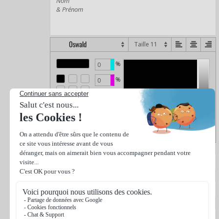
%
%
%
%