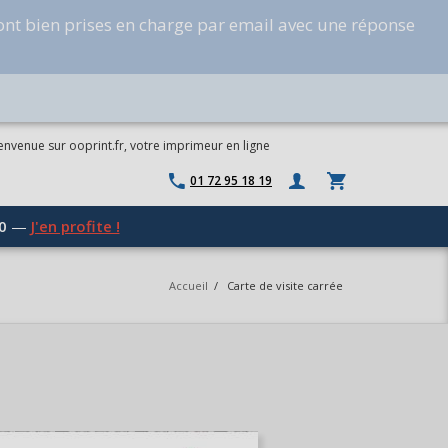
ont bien prises en charge par email avec une réponse
envenue sur ooprint.fr, votre imprimeur en ligne
01 72 95 18 19
0
—
J'en profite !
Accueil
/
Carte de visite carrée