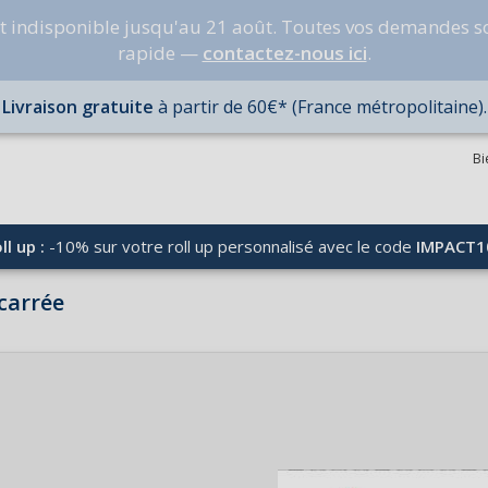
nt indisponible jusqu'au 21 août. Toutes vos demandes s
rapide —
contactez-nous ici
.
Livraison gratuite
à partir de 60€* (France métropolitaine).
Bi
ll up :
-10% sur votre roll up personnalisé avec le code
IMPACT1
 carrée