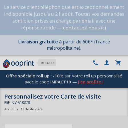
Le service client téléphonique est exceptionnellement
indisponible jusqu'au 21 août. Toutes vos demandes
sont bien prises en charge par email avec une
réponse rapide —
contactez-nous ici
.
Livraison gratuite
à partir de 60€* (France
métropolitaine).
RETOUR
Offre spéciale roll up :
-10% sur votre roll up personnalisé
avec le code
IMPACT10
—
J'en profite !
Personnalisez votre Carte de visite
REF : CV-A10378
Accueil
/
Carte de visite