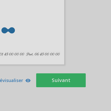
Suivant
évisualiser