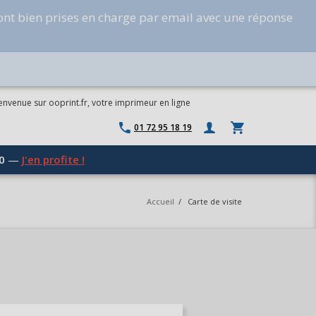
ont bien prises en charge par email avec une réponse
envenue sur ooprint.fr, votre imprimeur en ligne
01 72 95 18 19
0
—
J'en profite !
Accueil
/
Carte de visite