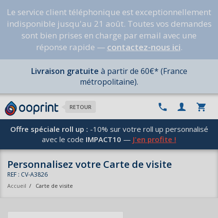
Le service client téléphonique est exceptionnellement
indisponible jusqu'au 21 août. Toutes vos demandes
sont bien prises en charge par email avec une
réponse rapide —
contactez-nous ici
.
Livraison gratuite
à partir de 60€* (France
métropolitaine).
RETOUR
Offre spéciale roll up :
-10% sur votre roll up personnalisé
avec le code
IMPACT10
—
J'en profite !
Personnalisez votre Carte de visite
REF : CV-A3826
Accueil
/
Carte de visite