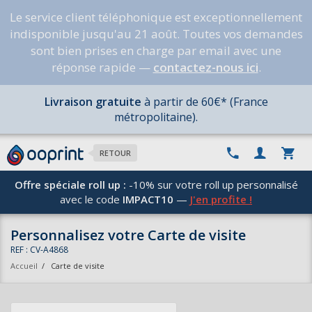
Le service client téléphonique est exceptionnellement
indisponible jusqu'au 21 août. Toutes vos demandes
sont bien prises en charge par email avec une
réponse rapide —
contactez-nous ici
.
Livraison gratuite
à partir de 60€* (France
métropolitaine).
RETOUR
Offre spéciale roll up :
-10% sur votre roll up personnalisé
avec le code
IMPACT10
—
J'en profite !
Personnalisez votre Carte de visite
REF : CV-A4868
Accueil
/
Carte de visite