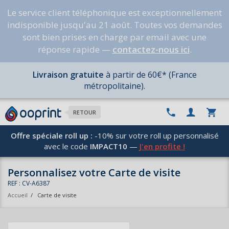
Le service client téléphonique est exceptionnellement
indisponible jusqu'au 21 août. Toutes vos demandes
sont bien prises en charge par email avec une
réponse rapide —
contactez-nous ici
.
Livraison gratuite
à partir de 60€* (France
métropolitaine).
RETOUR
Offre spéciale roll up :
-10% sur votre roll up personnalisé
avec le code
IMPACT10
—
J'en profite !
Personnalisez votre Carte de visite
REF : CV-A6387
Accueil
/
Carte de visite