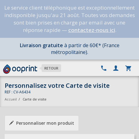
Le service client téléphonique est exceptionnellement
indisponible jusqu'au 21 août. Toutes vos demandes
sont bien prises en charge par email avec une
réponse rapide —
contactez-nous ici
.
Livraison gratuite
à partir de 60€* (France
métropolitaine).
RETOUR
Personnalisez votre Carte de visite
REF : CV-A6434
Accueil
/
Carte de visite
Personnaliser mon produit