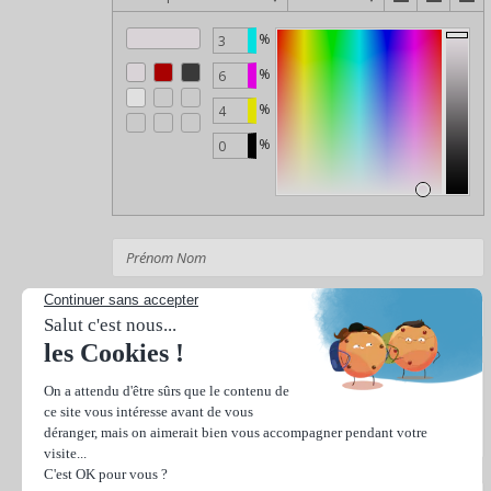
%
%
%
%