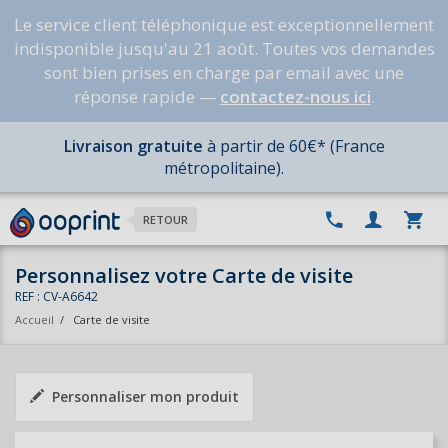
Le service client téléphonique est exceptionnellement
indisponible jusqu'au 21 août. Toutes vos demandes
sont bien prises en charge par email avec une
réponse rapide —
contactez-nous ici
.
Livraison gratuite
à partir de 60€* (France
métropolitaine).
RETOUR
Personnalisez votre Carte de visite
REF : CV-A6642
Accueil
/
Carte de visite
Personnaliser mon produit