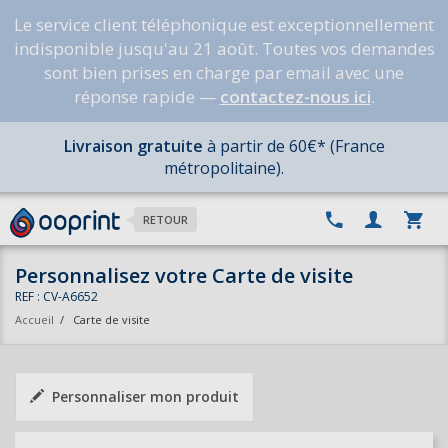
Le service client téléphonique est exceptionnellement
indisponible jusqu'au 21 août. Toutes vos demandes
sont bien prises en charge par email avec une
réponse rapide —
contactez-nous ici
.
Livraison gratuite
à partir de 60€* (France
métropolitaine).
RETOUR
Personnalisez votre Carte de visite
REF : CV-A6652
Accueil
/
Carte de visite
Personnaliser mon produit