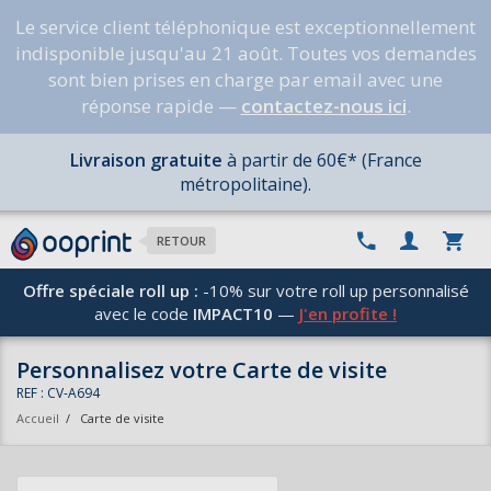
Le service client téléphonique est exceptionnellement
indisponible jusqu'au 21 août. Toutes vos demandes
sont bien prises en charge par email avec une
réponse rapide —
contactez-nous ici
.
Livraison gratuite
à partir de 60€* (France
métropolitaine).
RETOUR
Offre spéciale roll up :
-10% sur votre roll up personnalisé
avec le code
IMPACT10
—
J'en profite !
Personnalisez votre Carte de visite
REF : CV-A694
Accueil
/
Carte de visite