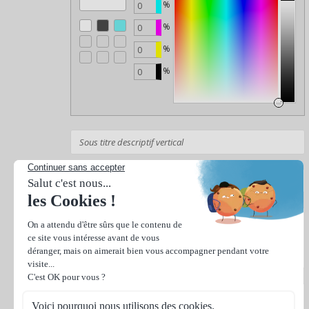
%
%
%
%