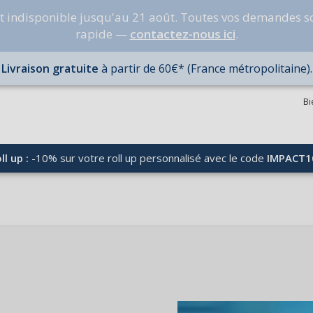
nt indisponible jusqu'au 21 août. Toutes vos demandes s
rapide —
contactez-nous ici
.
Livraison gratuite
à partir de 60€* (France métropolitaine).
Bi
ll up :
-10% sur votre roll up personnalisé avec le code
IMPACT1