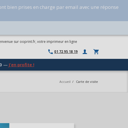
ont bien prises en charge par email avec une réponse
envenue sur ooprint.fr, votre imprimeur en ligne
01 72 95 18 19
0
—
J'en profite !
Accueil
/
Carte de visite