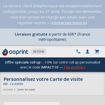
Le service client téléphonique est exceptionnellement
indisponible jusqu'au 21 août. Toutes vos demandes
sont bien prises en charge par email avec une
réponse rapide —
contactez-nous ici
.
Livraison gratuite
à partir de 60€* (France
métropolitaine).
RETOUR
Offre spéciale roll up :
-10% sur votre roll up personnalisé
avec le code
IMPACT10
—
J'en profite !
Personnalisez votre Carte de visite
REF : CV-A9793
Accueil
/
Carte de visite