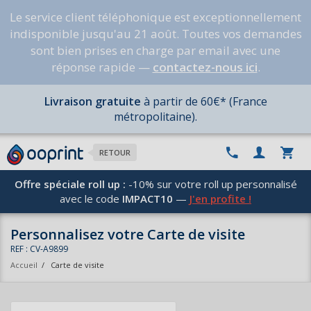
Le service client téléphonique est exceptionnellement
indisponible jusqu'au 21 août. Toutes vos demandes
sont bien prises en charge par email avec une
réponse rapide —
contactez-nous ici
.
Livraison gratuite
à partir de 60€* (France
métropolitaine).
RETOUR
Offre spéciale roll up :
-10% sur votre roll up personnalisé
avec le code
IMPACT10
—
J'en profite !
Personnalisez votre Carte de visite
REF : CV-A9899
Accueil
/
Carte de visite