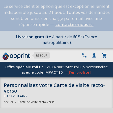
Le service client téléphonique est exceptionnellement
indisponible jusqu'au 21 août. Toutes vos demandes
sont bien prises en charge par email avec une
réponse rapide —
contactez-nous ici
.
Livraison gratuite
à partir de 60€* (France
métropolitaine).
RETOUR
Offre spéciale roll up :
-10% sur votre roll up personnalisé
avec le code
IMPACT10
—
J'en profite !
Personnalisez votre Carte de visite recto-
verso
REF : CV-B14468
Accueil
/
Carte de visite recto-verso