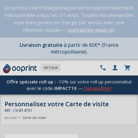
Le service client téléphonique est exceptionnellement
indisponible jusqu'au 21 août. Toutes vos demandes
sont bien prises en charge par email avec une
réponse rapide —
contactez-nous ici
.
Livraison gratuite
à partir de 60€* (France
métropolitaine).
RETOUR
Offre spéciale roll up :
-10% sur votre roll up personnalisé
avec le code
IMPACT10
—
J'en profite !
Personnalisez votre Carte de visite
REF : CV-B14751
Accueil
/
Carte de visite