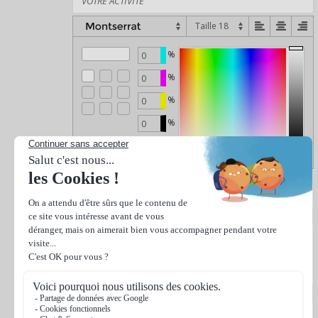
%
%
%
%