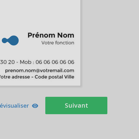
Suivant
évisualiser