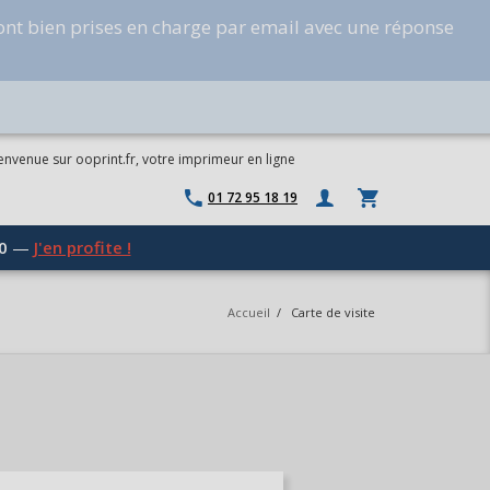
ont bien prises en charge par email avec une réponse
envenue sur ooprint.fr, votre imprimeur en ligne
01 72 95 18 19
0
—
J'en profite !
Accueil
/
Carte de visite