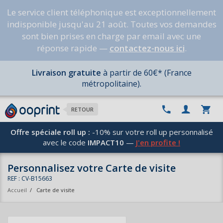
Le service client téléphonique est exceptionnellement
indisponible jusqu'au 21 août. Toutes vos demandes
sont bien prises en charge par email avec une
réponse rapide —
contactez-nous ici
.
Livraison gratuite
à partir de 60€* (France
métropolitaine).
RETOUR
Offre spéciale roll up :
-10% sur votre roll up personnalisé
avec le code
IMPACT10
—
J'en profite !
Personnalisez votre Carte de visite
REF : CV-B15663
Accueil
/
Carte de visite