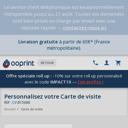
Le service client téléphonique est exceptionnellement
indisponible jusqu'au 21 août. Toutes vos demandes
sont bien prises en charge par email avec une
réponse rapide —
contactez-nous ici
.
Livraison gratuite
à partir de 60€* (France
métropolitaine).
RETOUR
Offre spéciale roll up :
-10% sur votre roll up personnalisé
avec le code
IMPACT10
—
J'en profite !
Personnalisez votre Carte de visite
REF : CV-B15688
Accueil
/
Carte de visite