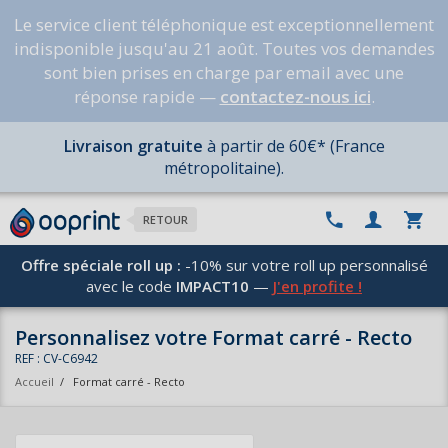
Le service client téléphonique est exceptionnellement
indisponible jusqu'au 21 août. Toutes vos demandes
sont bien prises en charge par email avec une
réponse rapide —
contactez-nous ici
.
Livraison gratuite
à partir de 60€* (France
métropolitaine).
RETOUR
Offre spéciale roll up :
-10% sur votre roll up personnalisé
avec le code
IMPACT10
—
J'en profite !
Personnalisez votre Format carré - Recto
REF : CV-C6942
Accueil
/
Format carré - Recto