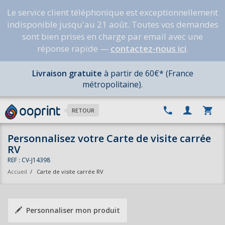
Le service client téléphonique est exceptionnellement
indisponible jusqu'au 21 août. Toutes vos demandes
sont bien prises en charge par email avec une
réponse rapide —
contactez-nous ici
.
Livraison gratuite
à partir de 60€* (France
métropolitaine).
RETOUR
Personnalisez votre Carte de visite carrée
RV
REF : CV-J14398
Accueil
/
Carte de visite carrée RV
Personnaliser mon produit