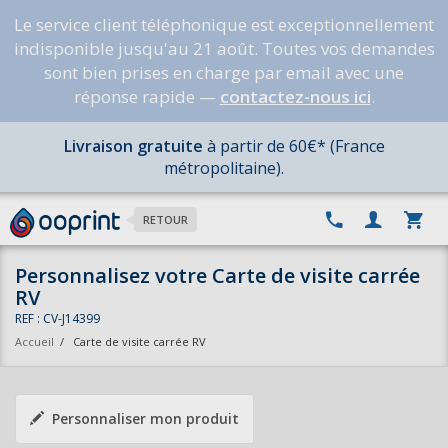
Le service client téléphonique est exceptionnellement
indisponible jusqu'au 21 août. Toutes vos demandes
sont bien prises en charge par email avec une
réponse rapide —
contactez-nous ici
.
Livraison gratuite
à partir de 60€* (France
métropolitaine).
RETOUR
Personnalisez votre Carte de visite carrée
RV
REF : CV-J14399
Accueil
/
Carte de visite carrée RV
Personnaliser mon produit