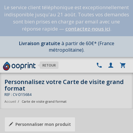
Le service client téléphonique est exceptionnellement
indisponible jusqu'au 21 août. Toutes vos demandes
sont bien prises en charge par email avec une
réponse rapide —
contactez-nous ici
.
Livraison gratuite
à partir de 60€* (France
métropolitaine).
RETOUR
Personnalisez votre Carte de visite grand
format
REF : CV-D15684
Accueil
/
Carte de visite grand format
Personnaliser mon produit