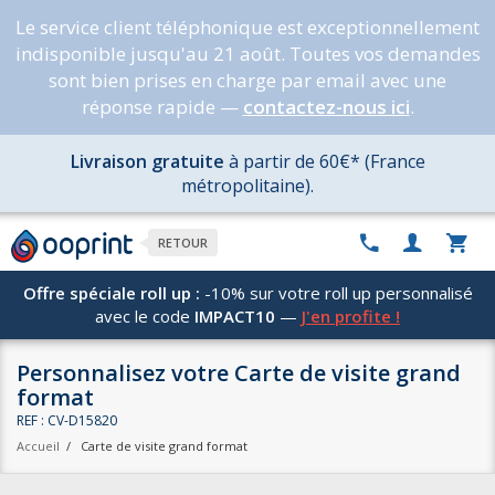
Le service client téléphonique est exceptionnellement
indisponible jusqu'au 21 août. Toutes vos demandes
sont bien prises en charge par email avec une
réponse rapide —
contactez-nous ici
.
Livraison gratuite
à partir de 60€* (France
métropolitaine).
RETOUR
Offre spéciale roll up :
-10% sur votre roll up personnalisé
avec le code
IMPACT10
—
J'en profite !
Personnalisez votre Carte de visite grand
format
REF : CV-D15820
Accueil
/
Carte de visite grand format