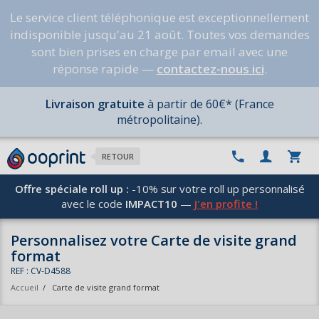
Le service client téléphonique est exceptionnellement
indisponible jusqu'au 21 août. Toutes vos demandes
sont bien prises en charge par email avec une
réponse rapide —
contactez-nous ici
.
Livraison gratuite
à partir de 60€* (France
métropolitaine).
RETOUR
Offre spéciale roll up :
-10% sur votre roll up personnalisé
avec le code
IMPACT10
—
J'en profite !
Personnalisez votre Carte de visite grand
format
REF : CV-D4588
Accueil
/
Carte de visite grand format