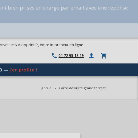
ont bien prises en charge par email avec une réponse
envenue sur ooprint.fr, votre imprimeur en ligne
01 72 95 18 19
0
—
J'en profite !
Accueil
/
Carte de visite grand format