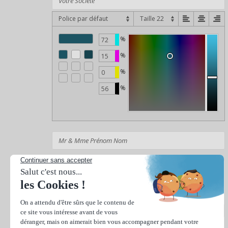
Police par défaut
%
%
%
%