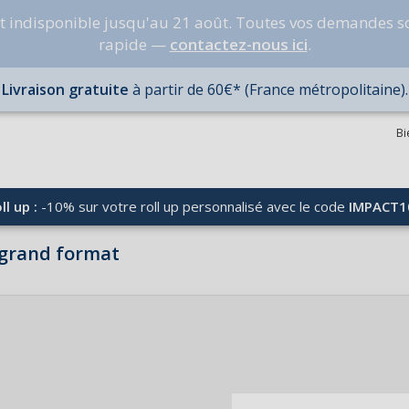
nt indisponible jusqu'au 21 août. Toutes vos demandes s
rapide —
contactez-nous ici
.
Livraison gratuite
à partir de 60€* (France métropolitaine).
Bi
ll up :
-10% sur votre roll up personnalisé avec le code
IMPACT1
e grand format