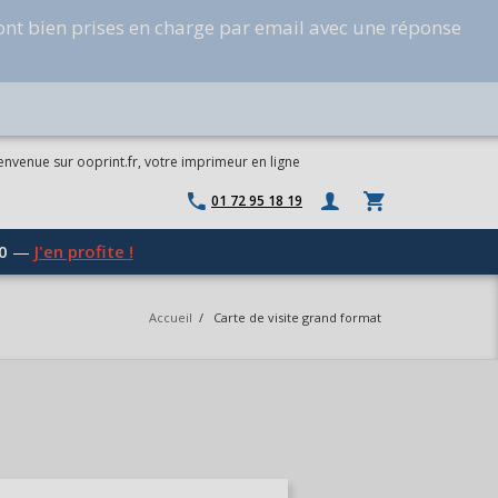
ont bien prises en charge par email avec une réponse
envenue sur ooprint.fr, votre imprimeur en ligne
01 72 95 18 19
0
—
J'en profite !
Accueil
/
Carte de visite grand format