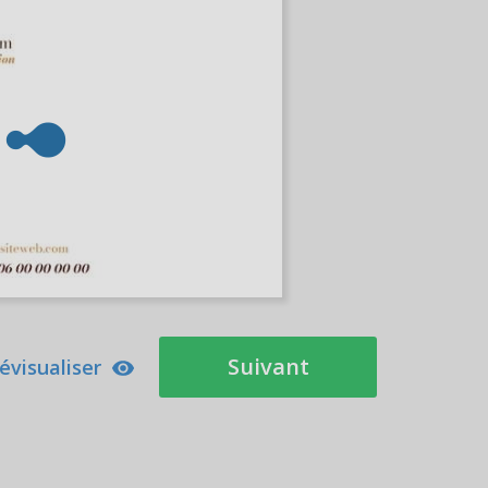
Suivant
évisualiser