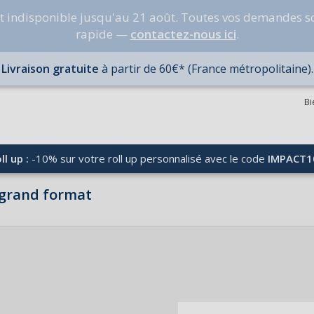
nt indisponible jusqu'au 21 août. Toutes vos demandes s
rapide —
contactez-nous ici
.
Livraison gratuite
à partir de 60€* (France métropolitaine).
Bi
ll up :
-10% sur votre roll up personnalisé avec le code
IMPACT1
e grand format