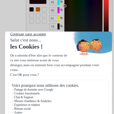
%
%
%
%