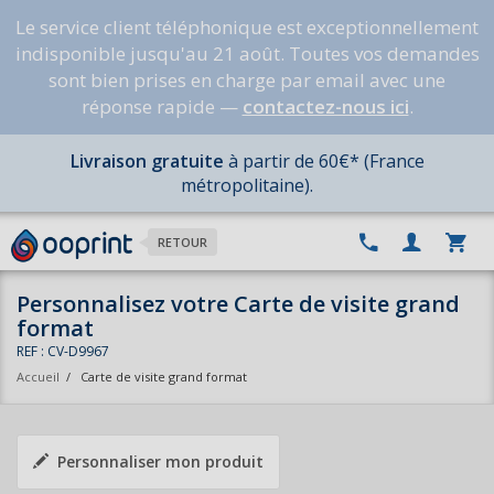
Le service client téléphonique est exceptionnellement
indisponible jusqu'au 21 août. Toutes vos demandes
sont bien prises en charge par email avec une
réponse rapide —
contactez-nous ici
.
Livraison gratuite
à partir de 60€* (France
métropolitaine).
RETOUR
Personnalisez votre Carte de visite grand
format
REF : CV-D9967
Accueil
/
Carte de visite grand format
Personnaliser mon produit