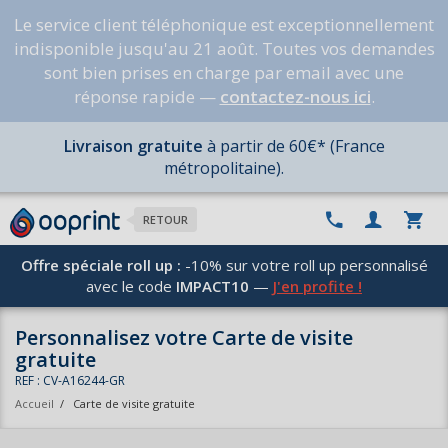
Le service client téléphonique est exceptionnellement
indisponible jusqu'au 21 août. Toutes vos demandes
sont bien prises en charge par email avec une
réponse rapide —
contactez-nous ici
.
Livraison gratuite
à partir de 60€* (France
métropolitaine).
RETOUR
Offre spéciale roll up :
-10% sur votre roll up personnalisé
avec le code
IMPACT10
—
J'en profite !
Personnalisez votre Carte de visite
gratuite
REF : CV-A16244-GR
Accueil
/
Carte de visite gratuite