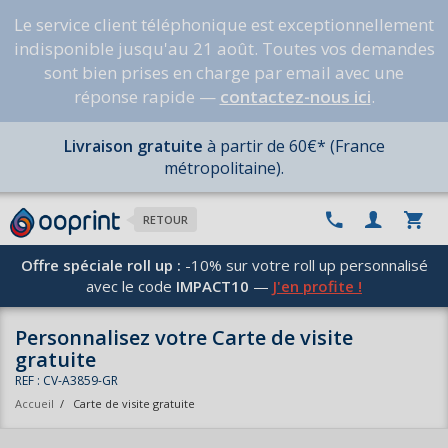
Le service client téléphonique est exceptionnellement
indisponible jusqu'au 21 août. Toutes vos demandes
sont bien prises en charge par email avec une
réponse rapide —
contactez-nous ici
.
Livraison gratuite
à partir de 60€* (France
métropolitaine).
RETOUR
Offre spéciale roll up :
-10% sur votre roll up personnalisé
avec le code
IMPACT10
—
J'en profite !
Personnalisez votre Carte de visite
gratuite
REF : CV-A3859-GR
Accueil
/
Carte de visite gratuite