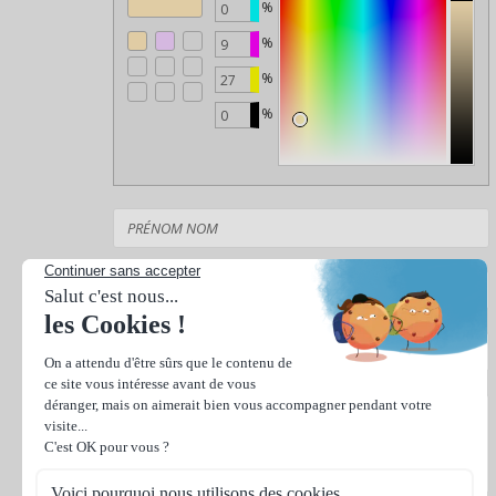
%
%
%
%