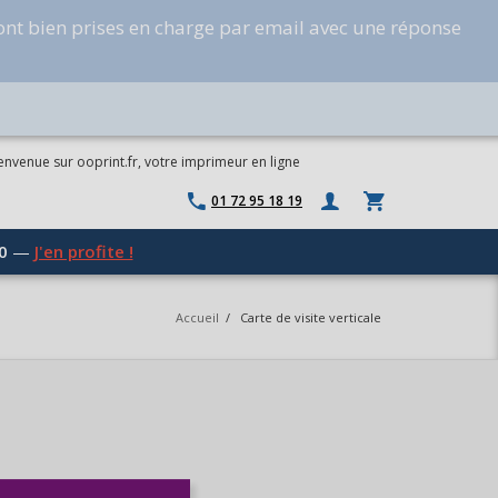
ont bien prises en charge par email avec une réponse
envenue sur ooprint.fr, votre imprimeur en ligne
01 72 95 18 19
0
—
J'en profite !
Accueil
/
Carte de visite verticale