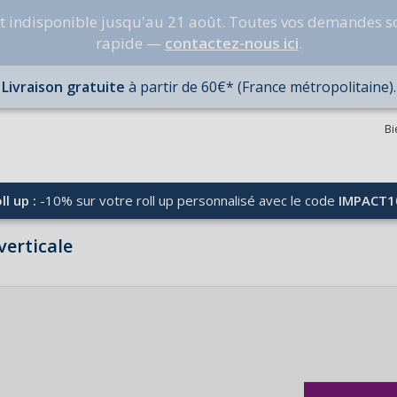
nt indisponible jusqu'au 21 août. Toutes vos demandes s
rapide —
contactez-nous ici
.
Livraison gratuite
à partir de 60€* (France métropolitaine).
Bi
ll up :
-10% sur votre roll up personnalisé avec le code
IMPACT1
verticale