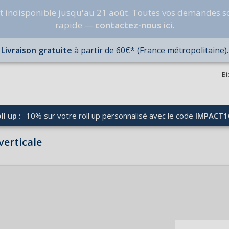
nt indisponible jusqu'au 21 août. Toutes vos demandes s
rapide —
contactez-nous ici
.
Livraison gratuite
à partir de 60€* (France métropolitaine).
Bi
ll up :
-10% sur votre roll up personnalisé avec le code
IMPACT1
verticale