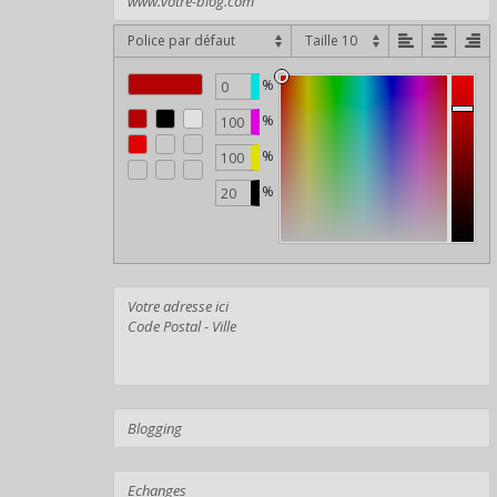
Police par défaut
%
%
%
%