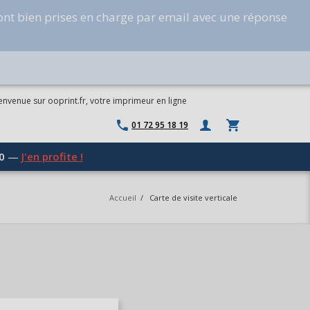
ont bien prises en charge par email avec une réponse
envenue sur ooprint.fr, votre imprimeur en ligne
01 72 95 18 19
0
—
J'en profite !
Accueil
/
Carte de visite verticale