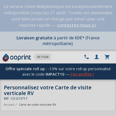
Le service client téléphonique est exceptionnellement
indisponible jusqu'au 21 août. Toutes vos demandes
sont bien prises en charge par email avec une
réponse rapide —
contactez-nous ici
.
Livraison gratuite
à partir de 60€* (France
métropolitaine).
RETOUR
Offre spéciale roll up :
-10% sur votre roll up personnalisé
avec le code
IMPACT10
—
J'en profite !
Personnalisez votre Carte de visite
verticale RV
REF : CV-G13717
Accueil
/
Carte de visite verticale RV