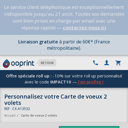
Le service client téléphonique est exceptionnellement
indisponible jusqu'au 21 août. Toutes vos demandes
sont bien prises en charge par email avec une
réponse rapide —
contactez-nous ici
.
Livraison gratuite
à partir de 60€* (France
métropolitaine).
RETOUR
Offre spéciale roll up :
-10% sur votre roll up personnalisé
avec le code
IMPACT10
—
J'en profite !
Personnalisez votre Carte de voeux 2
volets
REF : CX-A13532
Accueil
/
Carte de voeux 2 volets