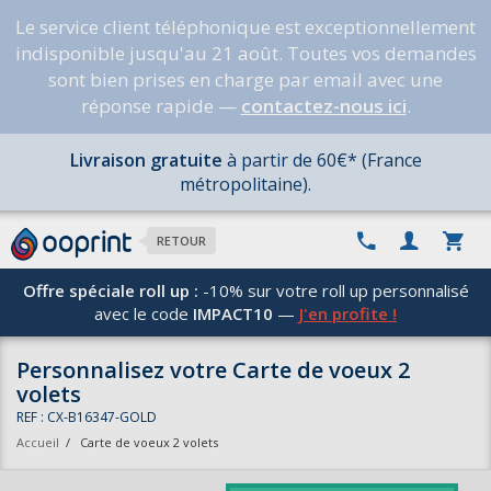
Le service client téléphonique est exceptionnellement
indisponible jusqu'au 21 août. Toutes vos demandes
sont bien prises en charge par email avec une
réponse rapide —
contactez-nous ici
.
Livraison gratuite
à partir de 60€* (France
métropolitaine).
RETOUR
Offre spéciale roll up :
-10% sur votre roll up personnalisé
avec le code
IMPACT10
—
J'en profite !
Personnalisez votre Carte de voeux 2
volets
REF : CX-B16347-GOLD
Accueil
/
Carte de voeux 2 volets