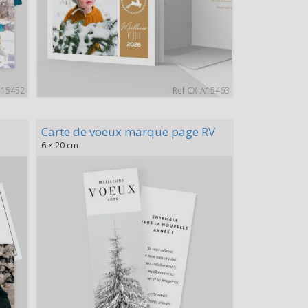
B15452
Ref CX-A15463
Carte de voeux marque page RV
6 × 20 cm