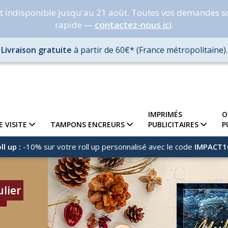
nt indisponible jusqu'au 21 août. Toutes vos demandes s
rapide —
contactez-nous ici
.
Livraison gratuite
à partir de 60€* (France métropolitaine).
IMPRIMÉS
O
E VISITE
TAMPONS ENCREURS
PUBLICITAIRES
P
ll up :
-10% sur votre roll up personnalisé avec le code
IMPACT1
lier