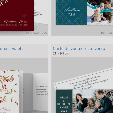
Ref CX-A15925
Ref CX-
eux 2 volets
Carte de voeux recto verso
21 × 9,9 cm