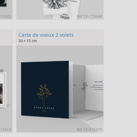
B15903
Ref CX-C15646
Carte de voeux 2 volets
30 × 15 cm
B15619
Ref CX-A15879