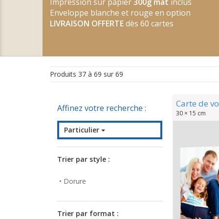
Impression sur papier
300g mat
inclus
Enveloppe blanche et rouge en option
LIVRAISON OFFERTE
dès 60 cartes
Produits 37 à 69 sur 69
Carte de vo
Affinez votre recherche :
30 × 15 cm
Particulier
• Dorure