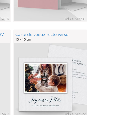
1-GOLD
Ref CX-A15631
RV
Carte de voeux recto verso
15 × 15 cm
C15633
Ref CX-A15922