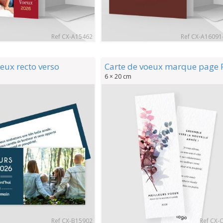
Ref CX-A15462
Ref CX-A1609
eux recto verso
Carte de voeux marque page 
6 × 20 cm
Ref CX-B15902
Ref CX-