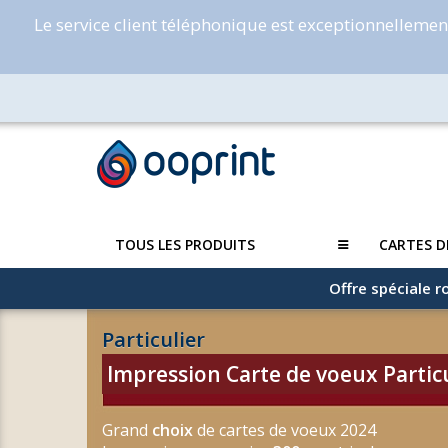
Le service client téléphonique est exceptionnelleme
TOUS LES PRODUITS
CARTES D
Offre spéciale ro
Particulier
Impression Carte de voeux Particu
Grand
choix
de cartes de voeux 2024