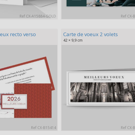
Ref CX-A15884-GOLD
Ref CX-
eux recto verso
Carte de voeux 2 volets
42 × 9,9 cm
Ref CX-B15414
Ref CX-