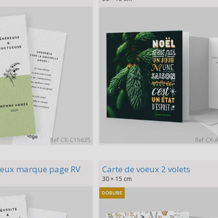
Ref CX-C15635
Ref CX-
oeux marque page RV
Carte de voeux 2 volets
30 × 15 cm