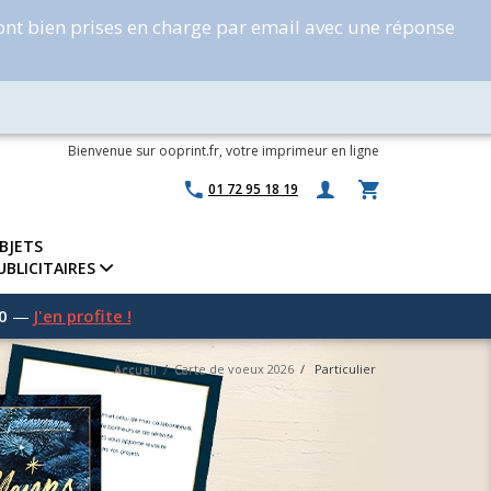
ont bien prises en charge par email avec une réponse
Bienvenue sur ooprint.fr, votre imprimeur en ligne
01 72 95 18 19
BJETS
UBLICITAIRES
0
—
J'en profite !
Accueil
/
Carte de voeux 2026
/
Particulier