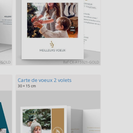
6-GOLD
Ref CX-A15921-GOLD
Carte de voeux 2 volets
30 × 15 cm