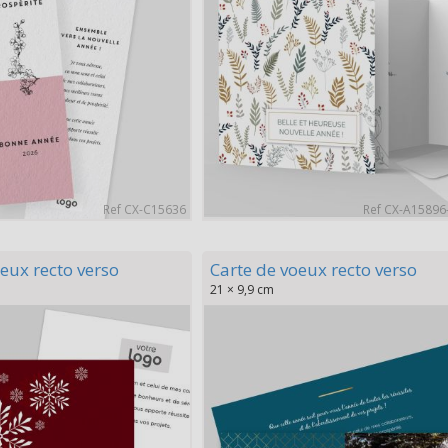
Ref CX-C15636
Ref CX-A1589
eux recto verso
Carte de voeux recto verso
21 × 9,9 cm