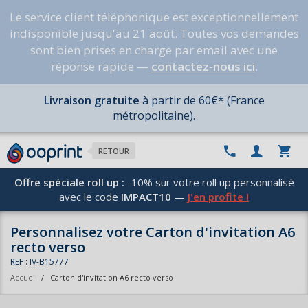
Le service client téléphonique est exceptionnellement
indisponible jusqu'au 21 août. Toutes vos demandes
sont bien prises en charge par email avec une
réponse rapide —
contactez-nous ici
.
Livraison gratuite
à partir de 60€* (France
métropolitaine).
RETOUR
Offre spéciale roll up :
-10% sur votre roll up personnalisé
avec le code
IMPACT10
—
J'en profite !
Personnalisez votre Carton d'invitation A6
recto verso
REF : IV-B15777
Accueil
/
Carton d'invitation A6 recto verso